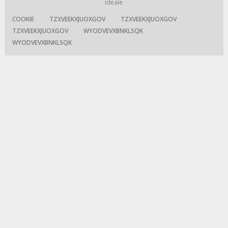
idéale
COOKIE
TZXVEEKXJUOXGOV
TZXVEEKXJUOXGOV
TZXVEEKXJUOXGOV
WYODVEVXBNKLSQK
WYODVEVXBNKLSQK