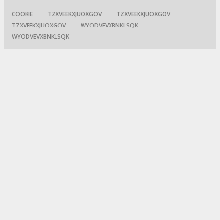
COOKIE
TZXVEEKXJUOXGOV
TZXVEEKXJUOXGOV
TZXVEEKXJUOXGOV
WYODVEVXBNKLSQK
WYODVEVXBNKLSQK