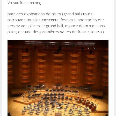
Vu sur fracama.org
parc des expositions de tours (grand hall) tours :
retrouvez tous les
concert
s, festivals, spectacles et r
servez vos places. le grand hall, espace de m x m sans
pilier, est une des premières
salle
s de france. tours ().