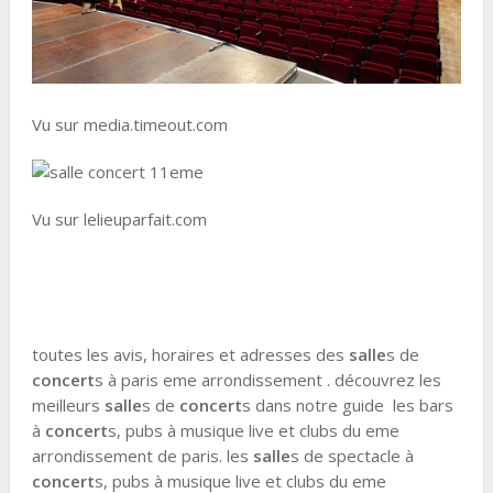
Vu sur media.timeout.com
Vu sur lelieuparfait.com
toutes les avis, horaires et adresses des
salle
s de
concert
s à paris eme arrondissement . découvrez les
meilleurs
salle
s de
concert
s dans notre guide les bars
à
concert
s, pubs à musique live et clubs du eme
arrondissement de paris. les
salle
s de spectacle à
concert
s, pubs à musique live et clubs du eme