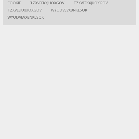
COOKIE
TZXVEEKXJUOXGOV
TZXVEEKXJUOXGOV
TZXVEEKXJUOXGOV
WYODVEVXBNKLSQK
WYODVEVXBNKLSQK