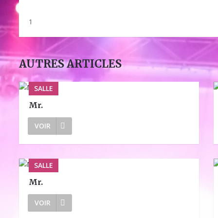
1
AUTRES ARTICLES
SALLE
Mr.
VOIR
SALLE
Mr.
VOIR