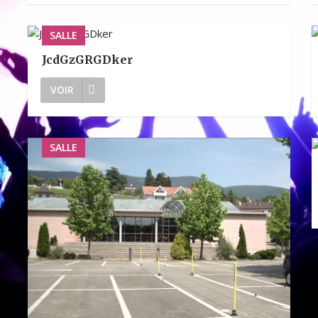
SALLE
JcdGzGRGDker
VOIR
SALLE