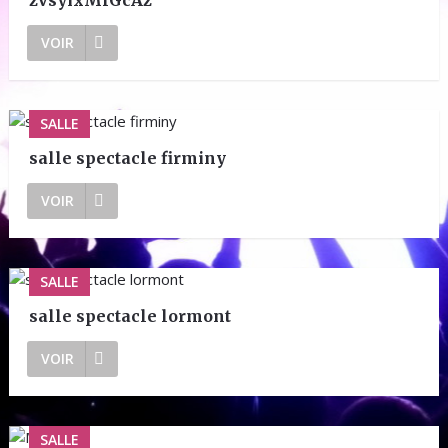
zVsyixMfGcAz
VOIR
SALLE
salle spectacle firminy
VOIR
SALLE
salle spectacle lormont
VOIR
SALLE