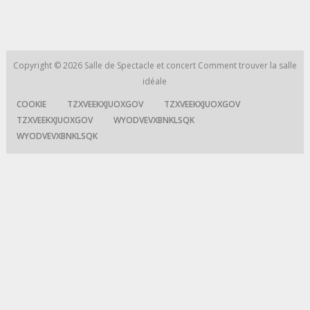
Copyright © 2026
Salle de Spectacle et concert
Comment trouver la salle
idéale
COOKIE
TZXVEEKXJUOXGOV
TZXVEEKXJUOXGOV
TZXVEEKXJUOXGOV
WYODVEVXBNKLSQK
WYODVEVXBNKLSQK